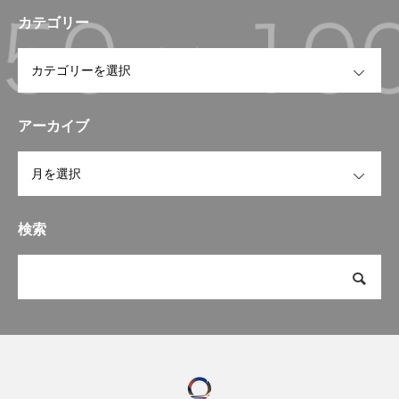
カテゴリー
OPEN
アーカイブ
OPEN
検索