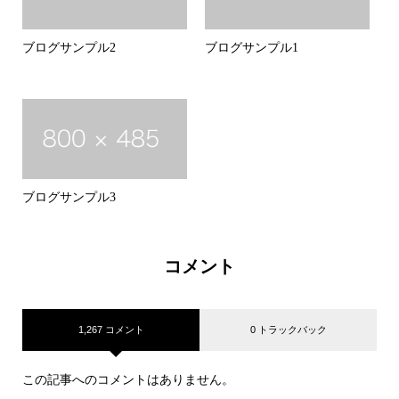
ブログサンプル2
ブログサンプル1
ブログサンプル3
コメント
1,267 コメント
0 トラックバック
この記事へのコメントはありません。